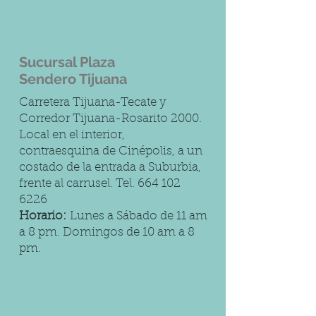
Sucursal Plaza
Sendero Tijuana
Carretera Tijuana-Tecate y
Corredor Tijuana-Rosarito 2000.
Local en el interior,
contraesquina de Cinépolis, a un
costado de la entrada a Suburbia,
frente al carrusel. Tel.
664 102
6226
Horario:
Lunes a Sábado de 11 am
a 8 pm. Domingos de 10 am a 8
pm.