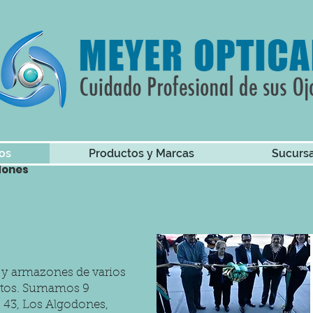
ali • Tijuana • Ensenada • Km. 43 • SLRC • Los
os
Productos y Marcas
Sucurs
dones
s y armazones de varios
estos. Sumamos 9
. 43, Los Algodones,